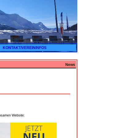
KONTAKT/VEREININFOS
News
insamen Website: